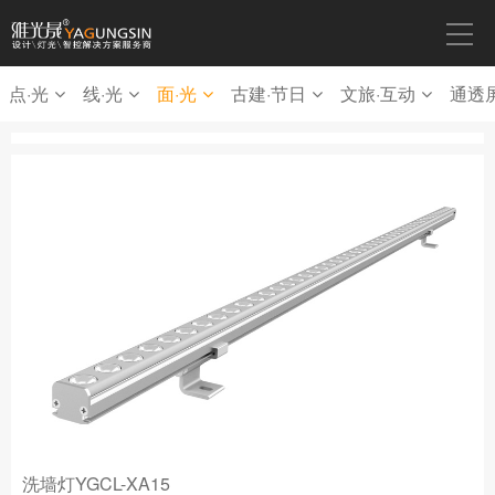
点·光
线·光
面·光
古建·节日
文旅·互动
通透
洗墙灯YGCL-XA15