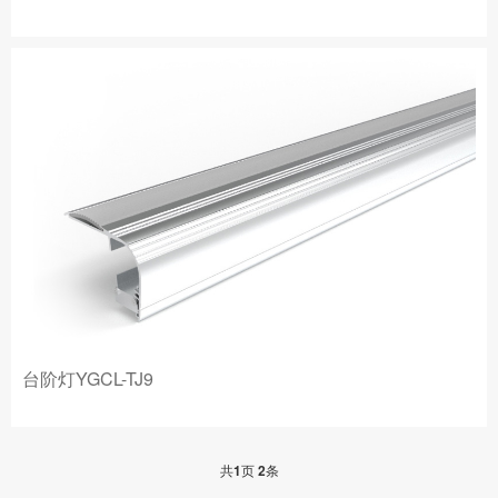
台阶灯YGCL-TJ9
共
1
页
2
条