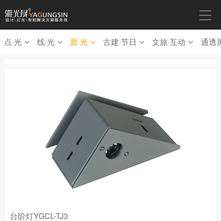
点·光
线·光
面·光
古建·节日
文旅·互动
通透
台阶灯YGCL-TJ3